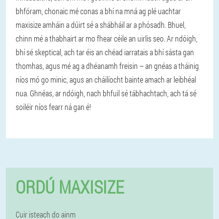
bhfóram, chonaic mé conas a bhí na mná ag plé uachtar
maxisize amháin a dúirt sé a shábháil ar a phósadh. Bhuel,
chinn mé a thabhairt ar mo fhear céile an uirlis seo. Ar ndóigh,
bhí sé skeptical, ach tar éis an chéad iarratais a bhí sásta gan
thomhas, agus mé ag a dhéanamh freisin – an gnéas a tháinig
níos mó go minic, agus an cháilíocht bainte amach ar leibhéal
nua. Ghnéas, ar ndóigh, nach bhfuil sé tábhachtach, ach tá sé
soiléir níos fearr ná gan é!
ORDÚ MAXISIZE
Cuir isteach do ainm