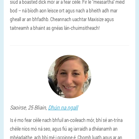
siúd a boasted dick mór ar a fear céile. Fir le "measartha" méid
bod – ná bíodh aon leisce ort agus nach a bheith adh mar
gheall ar an bhfadhb. Cheannach uachtar Maxisize agus
taitneamh a bhaint as gnéas lán-chuimsitheach!
Saoirse
, 25 Bliain,
Dhún na ngall
Is é mo fear céile nach bhfuil an-coileach mór, bhí sé an-trína
chéile níos mó ná seo, agus fiú ag iarraidh a dhéanamh an
mhéadaithe, ach bhí mé i gcoinne é. Chomh luath agus ar an