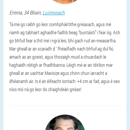
Emma
, 34 Bliain,
Luimneach
Tá mé go raibh go leor comhpháirtithe gnéasach, agus mé
riamh ag tabhairt aghaidhe fadhb beag "buntáistí" i fear óg. Ach
go bhfuil fear a thit mé i ngrá leis, bhí gach rud an-measartha.
Mar gheall ar an scaradh d ' fhéadfadh nach bhfuil ag dul fiú
amach as an gceist, agus thosaigh muid a chuardach le
haghaidh réitigh ar fhadhbanna. Léigh mé ar an Idirlíon mar
gheall ar an uachtar Maxisize agus chinn chun iarracht a
dhéanamh air. Is é an éifeacht iontach: +4 cm ar fad, agus é seo
níos mó ná go leor do chaighdeán gnéas!