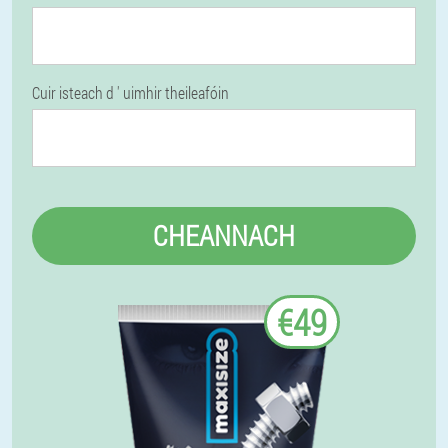
Cuir isteach d ' uimhir theileafóin
CHEANNACH
€49