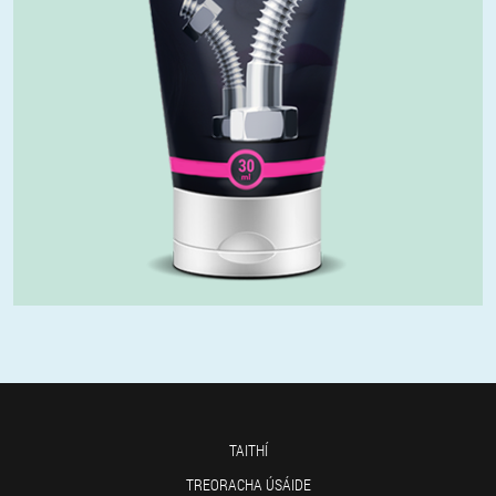
TAITHÍ
TREORACHA ÚSÁIDE