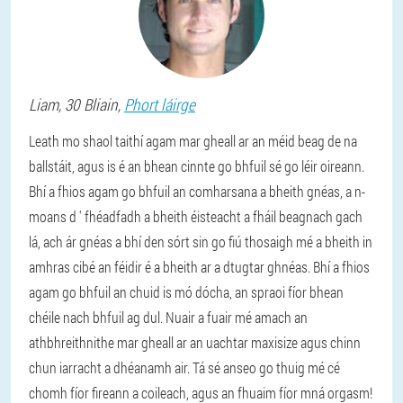
Liam
, 30 Bliain,
Phort láirge
Leath mo shaol taithí agam mar gheall ar an méid beag de na
ballstáit, agus is é an bhean cinnte go bhfuil sé go léir oireann.
Bhí a fhios agam go bhfuil an comharsana a bheith gnéas, a n-
moans d ' fhéadfadh a bheith éisteacht a fháil beagnach gach
lá, ach ár gnéas a bhí den sórt sin go fiú thosaigh mé a bheith in
amhras cibé an féidir é a bheith ar a dtugtar ghnéas. Bhí a fhios
agam go bhfuil an chuid is mó dócha, an spraoi fíor bhean
chéile nach bhfuil ag dul. Nuair a fuair mé amach an
athbhreithnithe mar gheall ar an uachtar maxisize agus chinn
chun iarracht a dhéanamh air. Tá sé anseo go thuig mé cé
chomh fíor fireann a coileach, agus an fhuaim fíor mná orgasm!