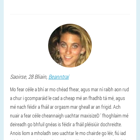
Saoirse
, 28 Bliain,
Beanntraí
Mo fear céile a bhí ar mo chéad fhear, agus mar ní raibh aon rud
a chur i gcomparáid le cad a cheap mé an fhadhb tá mé, agus
mé nach féidir a fháil ar orgasm mar gheall ar an frigid. Ach
nuair a fear céile cheannaigh uachtar maxisizeD ' fhoghlaim mé
deireadh go bhfuil gnéas is féidir a fháil pléisiúir dochreidte.
Anois liom a mholadh seo uachtar le mo chairde go léir, fiú iad