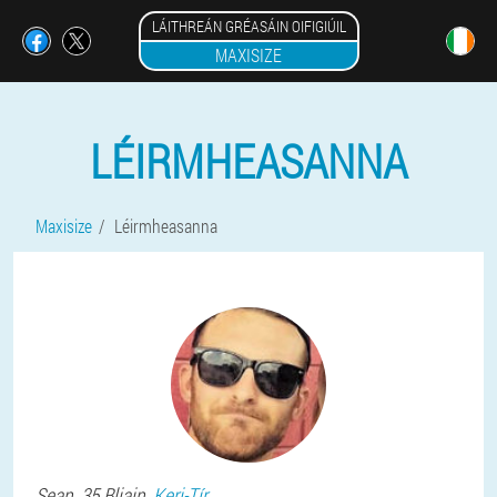
LÁITHREÁN GRÉASÁIN OIFIGIÚIL
MAXISIZE
LÉIRMHEASANNA
Maxisize
Léirmheasanna
Sean
, 35 Bliain,
Keri-Tír