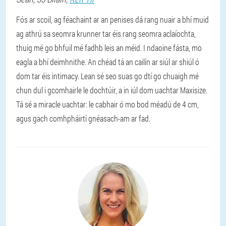
Fós ar scoil, ag féachaint ar an penises dá rang nuair a bhí muid
ag athrú sa seomra krunner tar éis rang seomra aclaíochta,
thuig mé go bhfuil mé fadhb leis an méid. I ndaoine fásta, mo
eagla a bhí deimhnithe. An chéad tá an cailín ar siúl ar shiúl ó
dom tar éis intimacy. Lean sé seo suas go dtí go chuaigh mé
chun dul i gcomhairle le dochtúir, a in iúl dom uachtar Maxisize.
Tá sé a miracle uachtar: le cabhair ó mo bod méadú de 4 cm,
agus gach comhpháirtí gnéasach-am ar fad.