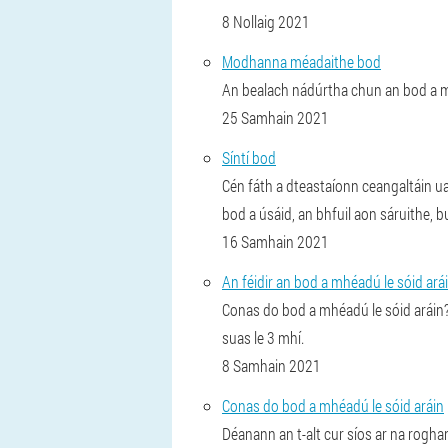
8 Nollaig 2021
Modhanna méadaithe bod
An bealach nádúrtha chun an bod a m
25 Samhain 2021
Síntí bod
Cén fáth a dteastaíonn ceangaltáin ua
bod a úsáid, an bhfuil aon sáruithe, 
16 Samhain 2021
An féidir an bod a mhéadú le sóid arái
Conas do bod a mhéadú le sóid aráin? É
suas le 3 mhí.
8 Samhain 2021
Conas do bod a mhéadú le sóid aráin
Déanann an t-alt cur síos ar na rogha