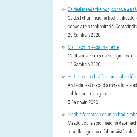
Caidéal méadaithe bod, conas é a úsá
Caidéal chun méid na bod a mhéadú: c
conas aire a thabhairt dó. Contraindi
29 Samhain 2020
Máinliacht méadaithe penile
Modhanna coimeádacha agus máinliach
16 Samhain 2020
Soda chun an ball fireann a mhéadú: 
An féidir leat do bod a mhéadú le só
i bhfeidhm ar an gcorp.
5 Samhain 2020
Modh éifeachtach chun an bod a mhéa
Méadú bod le sóid: méid na daonnacht
mhodha agus na míbhuntáistí a bhain