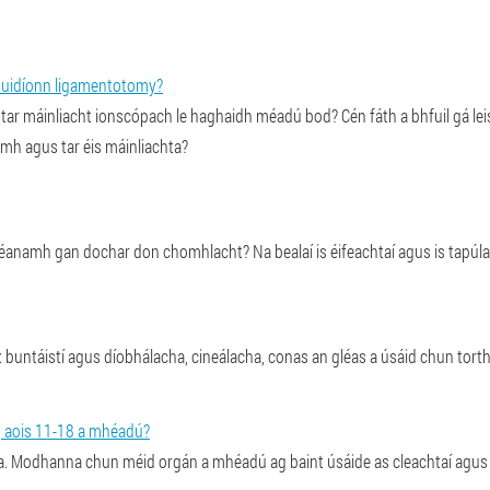
chuidíonn ligamentotomy?
r máinliacht ionscópach le haghaidh méadú bod? Cén fáth a bhfuil gá leis 
roimh agus tar éis máinliachta?
héanamh gan dochar don chomhlacht? Na bealaí is éifeachtaí agus is tapú
 buntáistí agus díobhálacha, cineálacha, conas an gléas a úsáid chun tort
 ag aois 11-18 a mhéadú?
. Modhanna chun méid orgán a mhéadú ag baint úsáide as cleachtaí agus fe