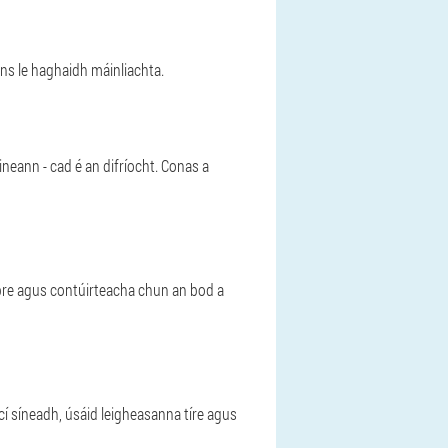
ns le haghaidh máinliachta.
ineann - cad é an difríocht. Conas a
ibre agus contúirteacha chun an bod a
cí síneadh, úsáid leigheasanna tíre agus