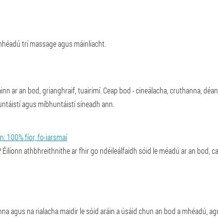
héadú trí massage agus máinliacht.
inn ar an bod, grianghraif, tuairimí. Ceap bod - cineálacha, cruthanna, dé
buntáistí agus míbhuntáistí síneadh ann.
n: 100% fíor, fo-iarsmaí
ilíonn athbhreithnithe ar fhir go ndéileálfaidh sóid le méadú ar an bod, cai
nna agus na rialacha maidir le sóid aráin a úsáid chun an bod a mhéadú, agu