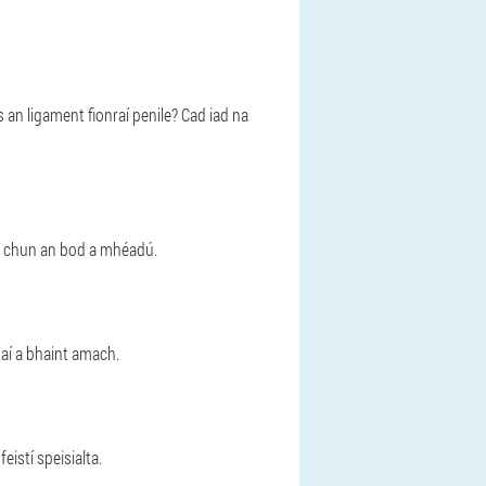
an ligament fionraí penile? Cad iad na
la chun an bod a mhéadú.
haí a bhaint amach.
istí speisialta.