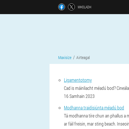
MHOLADH
Maxisize
Airteagal
Ligamentotomy
Cad is máinliacht méadú bod? Cineála
16 Samhain 2023
Modhanna traidisiúnta méadú bod
Tá modhanna tíre chun an phallus a 
ar fáil freisin, mar sting beach. Ins